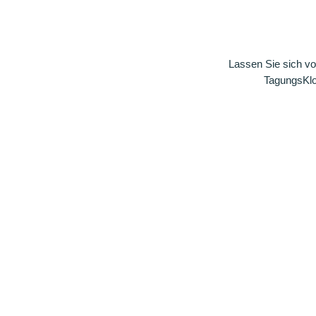
Lassen Sie sich vo
TagungsKlos
Zur News-Übersicht
Zu den Fachartikeln