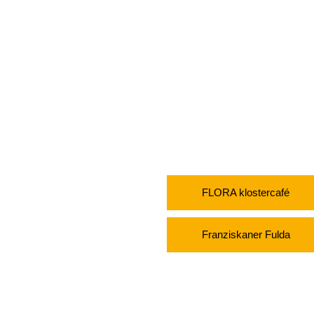
Kontakt
Anfahrt
FLORA klostercafé
Franziskaner Fulda