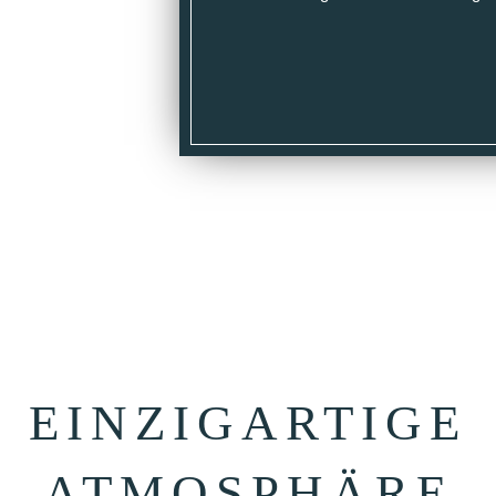
EINZIG­ARTIGE
ATMOS­PHÄRE